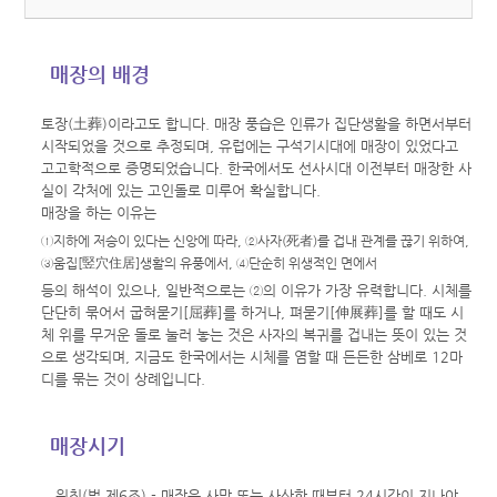
매장의 배경
토장(土葬)이라고도 합니다. 매장 풍습은 인류가 집단생활을 하면서부터
시작되었을 것으로 추정되며, 유럽에는 구석기시대에 매장이 있었다고
고고학적으로 증명되었습니다. 한국에서도 선사시대 이전부터 매장한 사
실이 각처에 있는 고인돌로 미루어 확실합니다.
매장을 하는 이유는
①지하에 저승이 있다는 신앙에 따라, ②사자(死者)를 겁내 관계를 끊기 위하여,
③움집[竪穴住居]생활의 유풍에서, ④단순히 위생적인 면에서
등의 해석이 있으나, 일반적으로는 ②의 이유가 가장 유력합니다. 시체를
단단히 묶어서 굽혀묻기[屈葬]를 하거나, 펴묻기[伸展葬]를 할 때도 시
체 위를 무거운 돌로 눌러 놓는 것은 사자의 복귀를 겁내는 뜻이 있는 것
으로 생각되며, 지금도 한국에서는 시체를 염할 때 든든한 삼베로 12마
디를 묶는 것이 상례입니다.
매장시기
원칙(법 제6조).- 매장은 사망 또는 사산한 때부터 24시간이 지나야