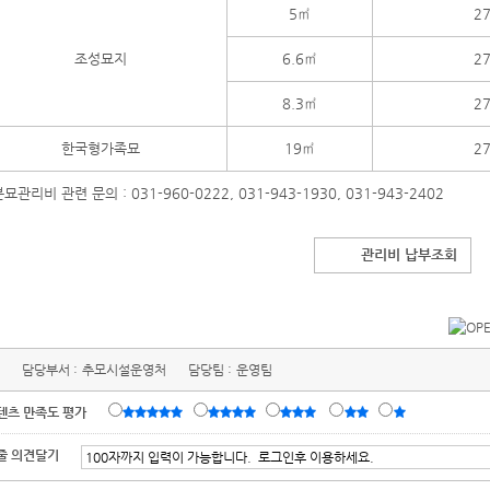
5㎡
27
조성묘지
6.6㎡
27
8.3㎡
27
한국형가족묘
19㎡
27
묘관리비 관련 문의 : 031-960-0222, 031-943-1930, 031-943-2402
관리비 납부조회
담당부서 :
추모시설운영처
담당팀 :
운영팀
텐츠 만족도 평가
줄 의견달기