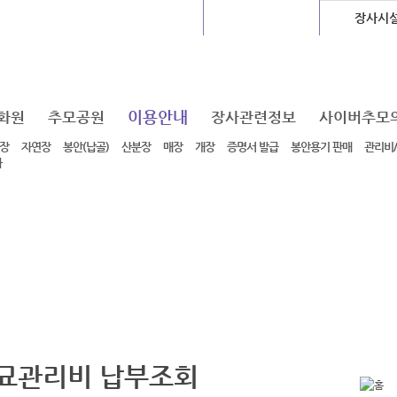
글로벌센터
지하도상가
장사시
이용안내
화원
추모공원
장사관련정보
사이버추모
장
자연장
봉안(납골)
산분장
매장
개장
증명서 발급
봉안용기 판매
관리비
차
묘관리비 납부조회