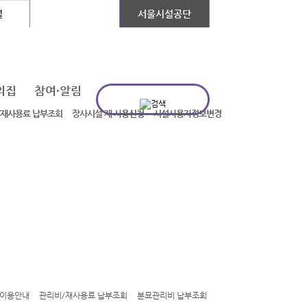
설
장애인콜택시
서울시설공단
의집
참여·알림
/재사용료 납부조회
장사시설 재 사용신청
시설사용자정보변경
이용안내
관리비/재사용료 납부조회
분묘관리비 납부조회