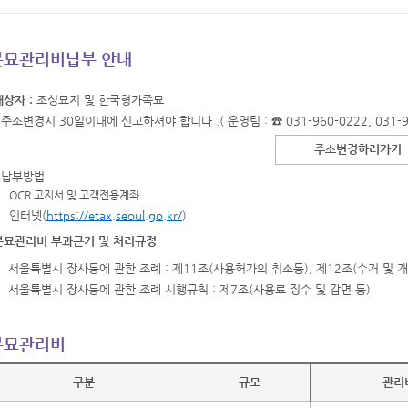
분묘관리비납부 안내
대상자 :
조성묘지 및 한국형가족묘
주소변경시 30일이내에 신고하셔야 합니다 .( 운영팀 : ☎ 031-960-0222, 031-96
주소변경하러가기
납부방법
OCR 고지서 및 고객전용계좌
인터넷(
https://etax.seoul.go.kr/
)
분묘관리비 부과근거 및 처리규정
서울특별시 장사등에 관한 조례 : 제11조(사용허가의 취소등), 제12조(수거 및 
서울특별시 장사등에 관한 조례 시행규칙 : 제7조(사용료 징수 및 감면 등)
분묘관리비
구분
규모
관리