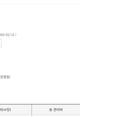
0-0214 )
개장명령)
비(㎡당)
총 관리비