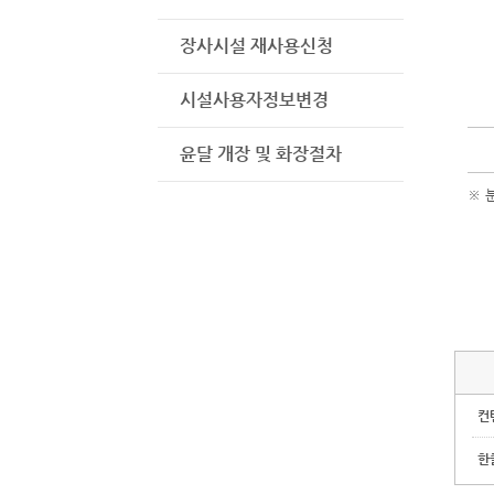
장사시설 재사용신청
시설사용자정보변경
윤달 개장 및 화장절차
※ 분
컨
한