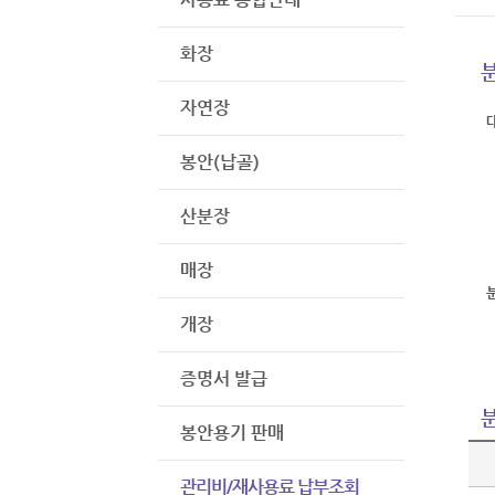
화장
자연장
봉안(납골)
산분장
매장
개장
증명서 발급
봉안용기 판매
관리비/재사용료 납부조회