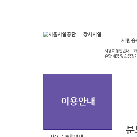
본문바로가기
로그인
장사시설
시립승
사용료 통합안내
화
윤달 개장 및 화장절
이용안내
분
사용료 통합안내