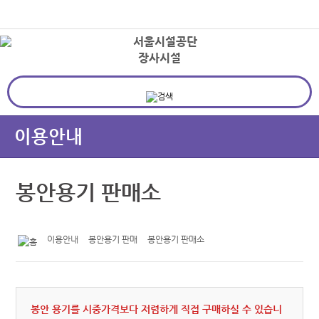
본문바로가기
로그인
장사시설
상
이용안내
봉안용기 판매소
이용안내
봉안용기 판매
봉안용기 판매소
봉안 용기를 시중가격보다 저렴하게 직접 구매하실 수 있습니